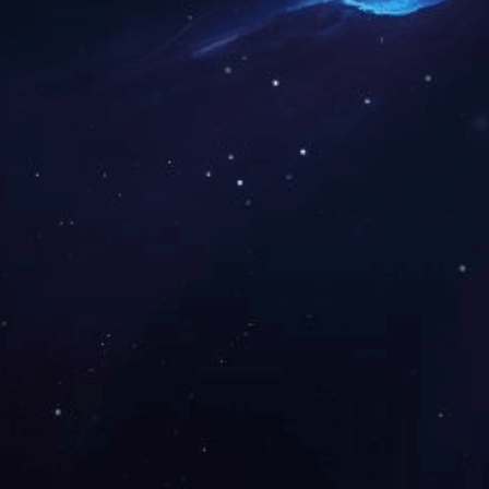
通用系列
给料设备
提升及输送设备
破碎及筛分设备
选矿设备
带式输送机托辊生产线